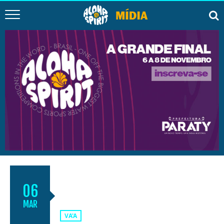
CAMPEONATO SANTISTA
06
FEMININO DE CANOA HAVAIANA
MAR
VA'A