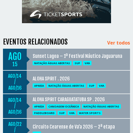
EVENTOS RELACIONADOS
Ver todos
AGO
Sunset Lagoa – 1º Festival Náutico Jaguaruna
15
NATAÇÃO ÁGUAS ABERTAS
SUP
VA'A
AGO
14
ALOHA SPIRIT . 2026
/
APNEIA
NATAÇÃO ÁGUAS ABERTAS
SUP
VA'A
AGO
16
ALOHA SPIRIT CARAGUATATUBA SP . 2026
AGO
14
/
APNEIA
CANOAGEM OCEÂNICA
NATAÇÃO ÁGUAS ABERTAS
AGO
16
PADDLEBOARD
SUP
VA'A
WATER SPORTS
AGO
22
Circuito Cearense de Va’a 2026 – 2ª etapa
/