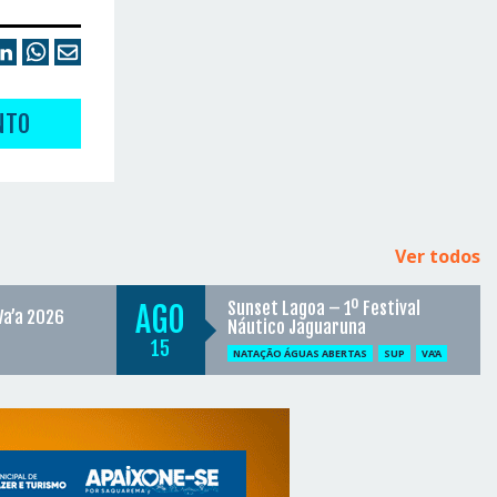
NTO
Ver todos
Sunset Lagoa – 1º Festival
AGO
Va’a 2026
Náutico Jaguaruna
15
NATAÇÃO ÁGUAS ABERTAS
SUP
VA'A