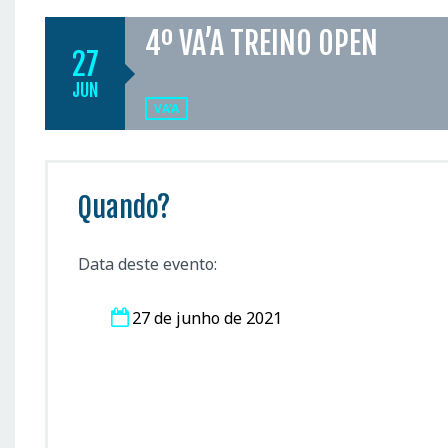
4º VA’A TREINO OPEN
27
JUN
VA'A
Quando?
Data deste evento:
27 de junho de 2021