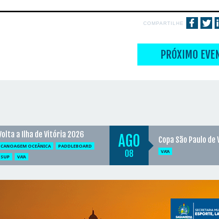
COMPARTILHE
PRÓXIMO EVE
Volta a Ilha de Vitória 2026
AGO
Copa São Paulo de 
CANOAGEM OCEÂNICA
PADDLEBOARD
08
VA'A
SUP
VA'A