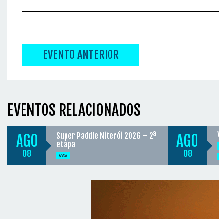
EVENTO ANTERIOR
EVENTOS RELACIONADOS
Super Paddle Niterói 2026 – 2ª
AGO
AGO
etapa
08
08
VA'A