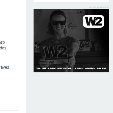
PUBLICIDADE
aso
 dos
ravés