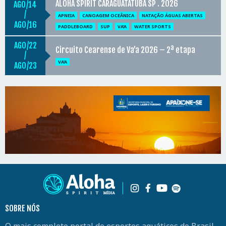
ALOHA SPIRIT CARAGUATATUBA SP . 2026
AGO
14
/
APNEIA
CANOAGEM OCEÂNICA
NATAÇÃO ÁGUAS ABERTAS
AGO
16
PADDLEBOARD
SUP
VA'A
WATER SPORTS
AGO
22
Circuito Cearense de Va’a 2026 – 2ª etapa
/
VA'A
AGO
23
SOBRE NÓS