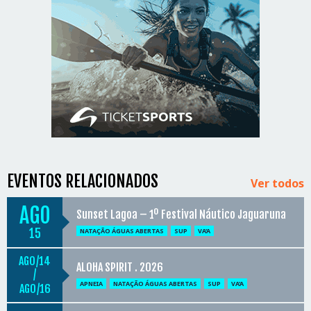
EVENTOS RELACIONADOS
Ver todos
AGO
Sunset Lagoa – 1º Festival Náutico Jaguaruna
15
NATAÇÃO ÁGUAS ABERTAS
SUP
VA'A
AGO
14
ALOHA SPIRIT . 2026
/
APNEIA
NATAÇÃO ÁGUAS ABERTAS
SUP
VA'A
AGO
16