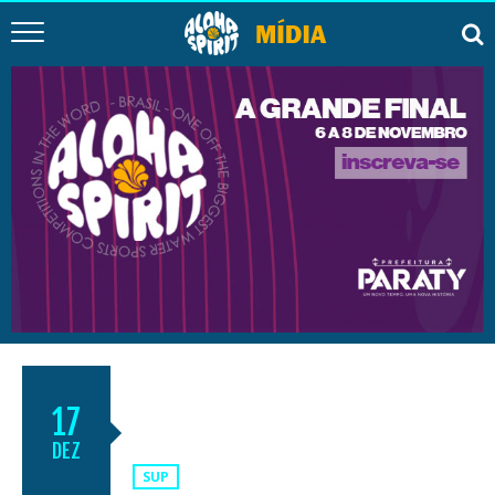
3ª ETAPA DO CIRCUITO BAIANO
17
DE STAND UP PADDLE
DEZ
SUP