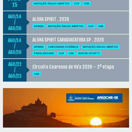
15
NATAÇÃO ÁGUAS ABERTAS
SUP
VA'A
AGO
14
ALOHA SPIRIT . 2026
/
APNEIA
NATAÇÃO ÁGUAS ABERTAS
SUP
VA'A
AGO
16
ALOHA SPIRIT CARAGUATATUBA SP . 2026
AGO
14
/
APNEIA
CANOAGEM OCEÂNICA
NATAÇÃO ÁGUAS ABERTAS
AGO
16
PADDLEBOARD
SUP
VA'A
WATER SPORTS
AGO
22
Circuito Cearense de Va’a 2026 – 2ª etapa
/
VA'A
AGO
23