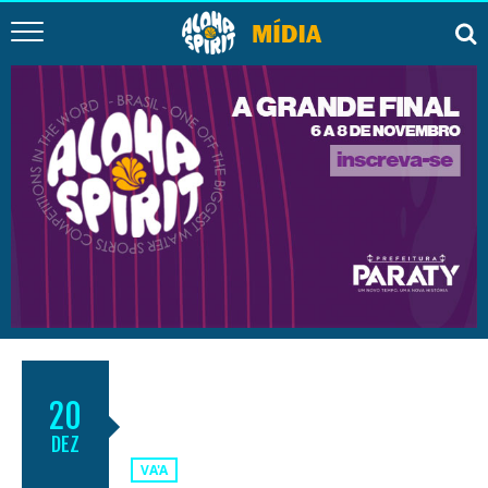
2º BASE JUREMA/ MARE’ARE’A
20
RACE
DEZ
VA'A