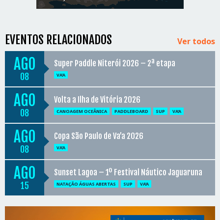
EVENTOS RELACIONADOS
Ver todos
AGO
Super Paddle Niterói 2026 – 2ª etapa
08
VA'A
AGO
Volta a Ilha de Vitória 2026
08
CANOAGEM OCEÂNICA
PADDLEBOARD
SUP
VA'A
AGO
Copa São Paulo de Va’a 2026
08
VA'A
AGO
Sunset Lagoa – 1º Festival Náutico Jaguaruna
15
NATAÇÃO ÁGUAS ABERTAS
SUP
VA'A