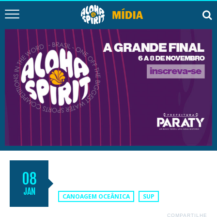
1ª REMADA AO MANGUE DE 2022
08
JAN
CANOAGEM OCEÂNICA
SUP
COMPARTILHE